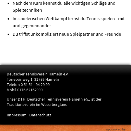
Nach dem Kurs kennst du alle wichtigen Schläge und
Spieltechniken
Im spielerischen Wettkampf lernst du Tennis spielen - mit
und gegeneinander
Du triffst unkompliziert neue Spielpartner und Freunde
Deutscher Tennisverein Hameln e.V.
Tönebönweg 1, 31789 Hameln
Telefon 0 51 51 - 94 29 99
Mobil 0176 62162900
Unser DTH, Deutscher Tennisverein Hameln e.V., ist der
Traditionsverein im Weserbergland
Impressum
|
Datenschutz
sponsored by