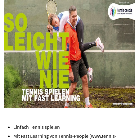
Einfach Tennis spielen
Mit Fast Learning von Tennis-People (www.tennis-