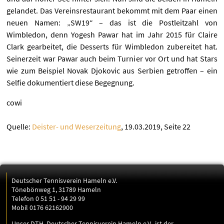
gelandet. Das Vereinsrestaurant bekommt mit dem Paar einen
neuen Namen: „SW19“ – das ist die Postleitzahl von
Wimbledon, denn Yogesh Pawar hat im Jahr 2015 für Claire
Clark gearbeitet, die Desserts für Wimbledon zubereitet hat.
Seinerzeit war Pawar auch beim Turnier vor Ort und hat Stars
wie zum Beispiel Novak Djokovic aus Serbien getroffen – ein
Selfie dokumentiert diese Begegnung.
cowi
Quelle:
Deister- und Weserzeitung
, 19.03.2019, Seite 22
Deutscher Tennisverein Hameln e.V.
Tönebönweg 1, 31789 Hameln
Telefon 0 51 51 - 94 29 99
Mobil 0176 62162900
Unser DTH, Deutscher Tennisverein Hameln e.V., ist der