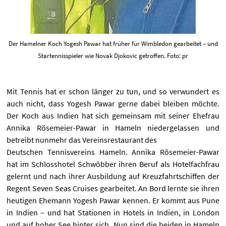
Der Hamelner Koch Yogesh Pawar hat früher für Wimbledon gearbeitet – und
Startennisspieler wie Novak Djokovic getroffen. Foto: pr
Mit Tennis hat er schon länger zu tun, und so verwundert es
auch nicht, dass Yogesh Pawar gerne dabei bleiben möchte.
Der Koch aus Indien hat sich gemeinsam mit seiner Ehefrau
Annika Rösemeier-Pawar in Hameln niedergelassen und
betreibt nunmehr das Vereinsrestaurant des
Deutschen Tennisvereins Hameln. Annika Rösemeier-Pawar
hat im Schlosshotel Schwöbber ihren Beruf als Hotelfachfrau
gelernt und nach ihrer Ausbildung auf Kreuzfahrtschiffen der
Regent Seven Seas Cruises gearbeitet. An Bord lernte sie ihren
heutigen Ehemann Yogesh Pawar kennen. Er kommt aus Pune
in Indien – und hat Stationen in Hotels in Indien, in London
und auf hoher See hinter sich. Nun sind die beiden in Hameln