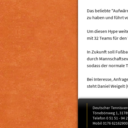
Das beliebte "Aufwärm
zu haben und führt vo
Um diesen Hype weite
mit 32 Teams für den 
In Zukunft soll Fußb
durch Mannschaftseve
sodass der normale T
Bei Interesse, Anfra
steht Daniel Weigelt
Deutscher Tennisver
Tönebönweg 1, 3178
Telefon 0 51 51 - 94 
Mobil 0176 62162900