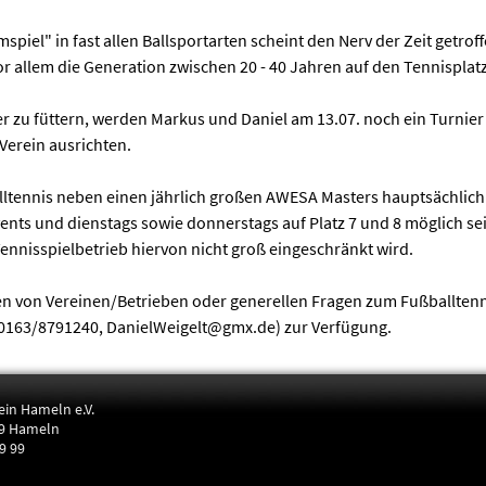
spiel" in fast allen Ballsportarten scheint den Nerv der Zeit getrof
r allem die Generation zwischen 20 - 40 Jahren auf den Tennisplatz
r zu füttern, werden Markus und Daniel am 13.07. noch ein Turnier
Verein ausrichten.
alltennis neben einen jährlich großen AWESA Masters hauptsächlich
nts und dienstags sowie donnerstags auf Platz 7 und 8 möglich sei
ennisspielbetrieb hiervon nicht groß eingeschränkt wird.
gen von Vereinen/Betrieben oder generellen Fragen zum Fußballtenn
 (0163/8791240, DanielWeigelt@gmx.de) zur Verfügung.
ein Hameln e.V.
9 Hameln
29 99