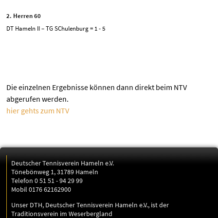
2. Herren 60
DT Hameln II – TG SChulenburg = 1 - 5
Die einzelnen Ergebnisse können dann direkt beim NTV
abgerufen werden.
hier gehts zum NTV
Deutscher Tennisverein Hameln e.V.
Tönebönweg 1, 31789 Hameln
Telefon 0 51 51 - 94 29 99
Mobil 0176 62162900
Unser DTH, Deutscher Tennisverein Hameln e.V., ist der
Traditionsverein im Weserbergland