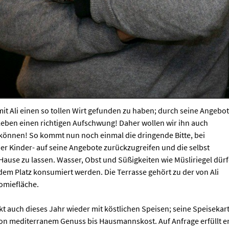
mit Ali einen so tollen Wirt gefunden zu haben; durch seine Angebo
ben einen richtigen Aufschwung! Daher wollen wir ihn auch
 können! So kommt nun noch einmal die dringende Bitte, bei
er Kinder- auf seine Angebote zurückzugreifen und die selbst
Hause zu lassen. Wasser, Obst und Süßigkeiten wie Müsliriegel dür
dem Platz konsumiert werden. Die Terrasse gehört zu der von Ali
omiefläche.
ckt auch dieses Jahr wieder mit köstlichen Speisen; seine Speisekar
on mediterranem Genuss bis Hausmannskost. Auf Anfrage erfüllt e