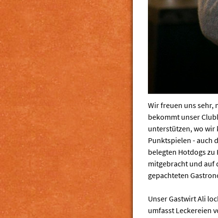
Wir freuen uns sehr, 
bekommt unser Cluble
unterstützen, wo wir
Punktspielen - auch d
belegten Hotdogs zu 
mitgebracht und auf 
gepachteten Gastron
Unser Gastwirt Ali lo
umfasst Leckereien v