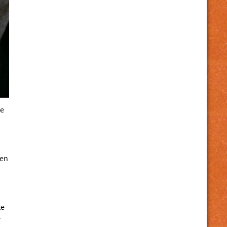
te
fen
te
r