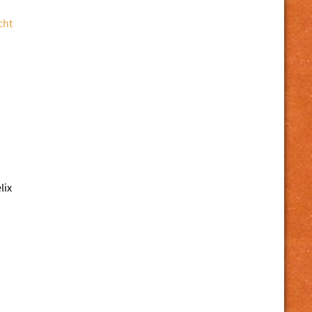
cht
lix